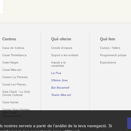
Centres
Què oferim
Què fem
Casa de Cultura
Cessió d'espais
Cursos i Tallers
Casal Torreblanca
Suport a les entitats
Programació pròpia
Xalet Negre
Impuls a la
Exposicions
creativitat
Casal Mira-sol
La Pua
Casino La Floresta
Oficina Jove
Casal Les Planes
Bar Bocamoll
Sala Clavé - La Unió
Centre Cultural
Teatre Mira-sol
Casa Aymat
Centre Grau-Garriga
d'Art Tèxtil
Contemporani
ls nostres serveis a partir de l'anàlisi de la teva navegació. Si