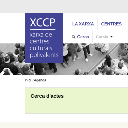
LA XARXA
CENTRES
Cerca
Català
Inici
Agenda
Cerca d'actes