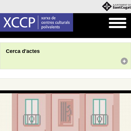
Inici
Agenda
Cerca d'actes