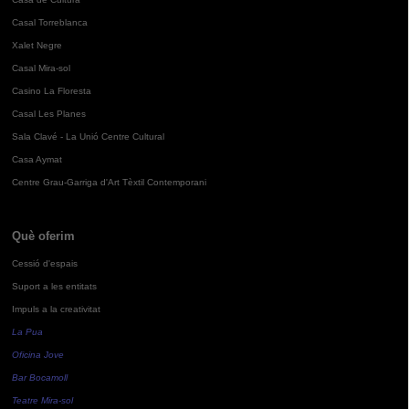
Casal Torreblanca
Xalet Negre
Casal Mira-sol
Casino La Floresta
Casal Les Planes
Sala Clavé - La Unió Centre Cultural
Casa Aymat
Centre Grau-Garriga d'Art Tèxtil Contemporani
Què oferim
Cessió d'espais
Suport a les entitats
Impuls a la creativitat
La Pua
Oficina Jove
Bar Bocamoll
Teatre Mira-sol