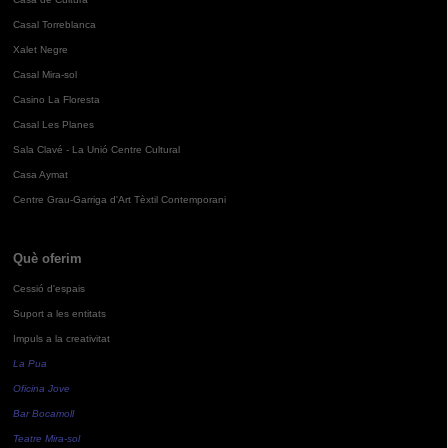
Casal Torreblanca
Xalet Negre
Casal Mira-sol
Casino La Floresta
Casal Les Planes
Sala Clavé - La Unió Centre Cultural
Casa Aymat
Centre Grau-Garriga d'Art Tèxtil Contemporani
Què oferim
Cessió d'espais
Suport a les entitats
Impuls a la creativitat
La Pua
Oficina Jove
Bar Bocamoll
Teatre Mira-sol