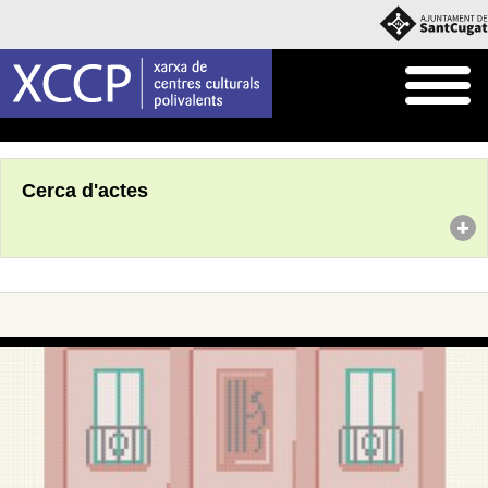
Inici
Agenda
Cerca d'actes