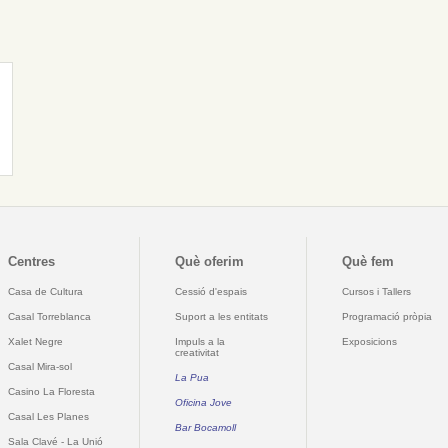
Centres
Què oferim
Què fem
Casa de Cultura
Cessió d'espais
Cursos i Tallers
Casal Torreblanca
Suport a les entitats
Programació pròpia
Xalet Negre
Impuls a la
Exposicions
creativitat
Casal Mira-sol
La Pua
Casino La Floresta
Oficina Jove
Casal Les Planes
Bar Bocamoll
Sala Clavé - La Unió