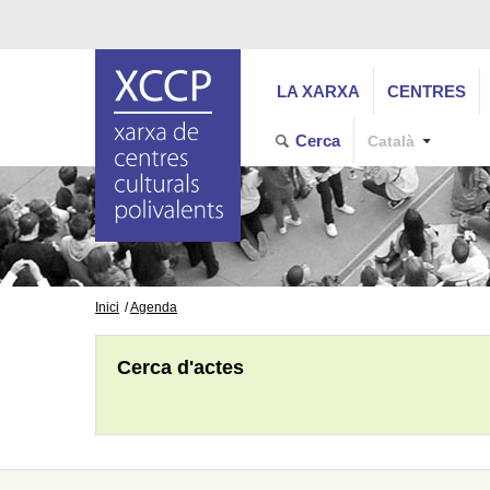
LA XARXA
CENTRES
Cerca
Català
Inici
Agenda
Cerca d'actes