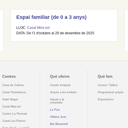
Espai familiar (de 0 a 3 anys)
LLOC:
Casal Mira-sol
DATA: De l'1 d'octubre al 20 de desembre de 2025
Centres
Què oferim
Què fem
Casa de Cultura
Cessió d'espais
Cursos i Tallers
Casal Torreblanca
Suport a les entitats
Programació pròpia
Xalet Negre
Impuls a la
Exposicions
creativitat
Casal Mira-sol
La Pua
Casino La Floresta
Oficina Jove
Casal Les Planes
Bar Bocamoll
Sala Clavé - La Unió