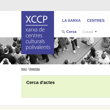
LA XARXA
CENTRES
Cerca
Català
Inici
Agenda
Cerca d'actes