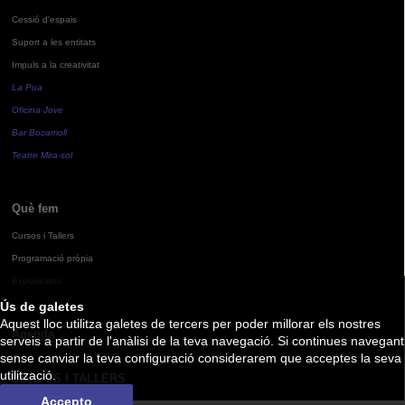
Cessió d'espais
Suport a les entitats
Impuls a la creativitat
La Pua
Oficina Jove
Bar Bocamoll
Teatre Mira-sol
Què fem
Cursos i Tallers
Programació pròpia
Exposicions
Ús de galetes
Aquest lloc utilitza galetes de tercers per poder millorar els nostres
Agenda
serveis a partir de l'anàlisi de la teva navegació. Si continues navegant
sense canviar la teva configuració considerarem que acceptes la seva
utilització.
CURSOS I TALLERS
Accepto