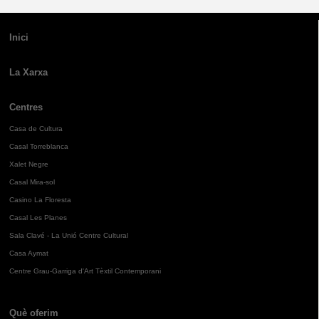
Inici
La Xarxa
Centres
Casa de Cultura
Casal Torreblanca
Xalet Negre
Casal Mira-sol
Casino La Floresta
Casal Les Planes
Sala Clavé - La Unió Centre Cultural
Casa Aymat
Centre Grau-Garriga d'Art Tèxtil Contemporani
Què oferim