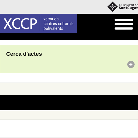
Inici
Agenda
Cerca d'actes
No s'han trobat actes amb aquests criteris de cerca