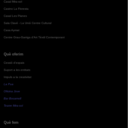
Casal Mira-sol
Casino La Floresta
Casal Les Planes
Sala Clavé - La Unió Centre Cultural
Casa Aymat
Centre Grau-Garriga d'Art Tèxtil Contemporani
Què oferim
Cessió d'espais
Suport a les entitats
Impuls a la creativitat
La Pua
Oficina Jove
Bar Bocamoll
Teatre Mira-sol
Què fem