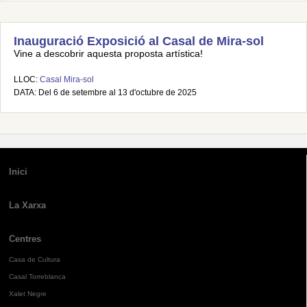
Inauguració Exposició al Casal de Mira-sol
Vine a descobrir aquesta proposta artística!
LLOC:
Casal Mira-sol
DATA: Del 6 de setembre al 13 d'octubre de 2025
Inici
La Xarxa
Centres
Casa de Cultura
Casal Torreblanca
Xalet Negre