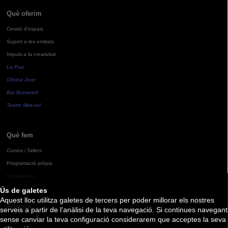
Què oferim
Cessió d'espais
Suport a les entitats
Impuls a la creativitat
La Pua
Oficina Jove
Bar Bocamoll
Teatre Mira-sol
Què fem
Cursos i Tallers
Programació pròpia
Exposicions
Ús de galetes
Aquest lloc utilitza galetes de tercers per poder millorar els nostres
Agenda
serveis a partir de l'anàlisi de la teva navegació. Si continues navegant
sense canviar la teva configuració considerarem que acceptes la seva