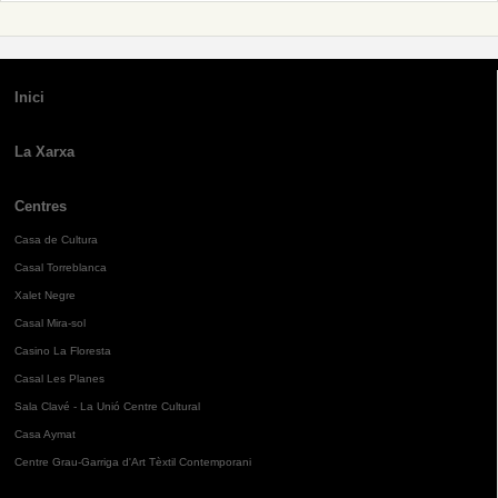
Inici
La Xarxa
Centres
Casa de Cultura
Casal Torreblanca
Xalet Negre
Casal Mira-sol
Casino La Floresta
Casal Les Planes
Sala Clavé - La Unió Centre Cultural
Casa Aymat
Centre Grau-Garriga d'Art Tèxtil Contemporani