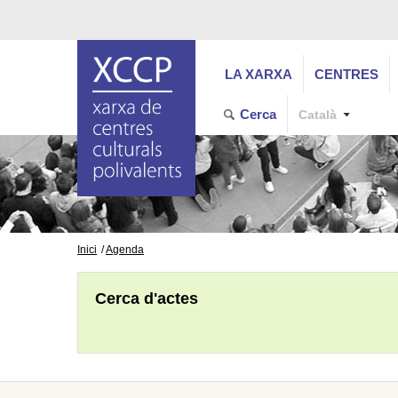
LA XARXA
CENTRES
Cerca
Català
Inici
Agenda
Cerca d'actes