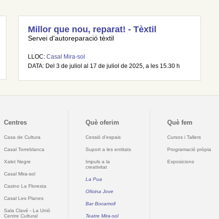
Millor que nou, reparat! - Tèxtil
Servei d'autoreparació tèxtil
LLOC:
Casal Mira-sol
DATA: Del 3 de juliol al 17 de juliol de 2025, a les 15.30 h
Centres
Què oferim
Què fem
Casa de Cultura
Cessió d'espais
Cursos i Tallers
Casal Torreblanca
Suport a les entitats
Programació pròpia
Xalet Negre
Impuls a la
Exposicions
creativitat
Casal Mira-sol
La Pua
Casino La Floresta
Oficina Jove
Casal Les Planes
Bar Bocamoll
Sala Clavé - La Unió
Centre Cultural
Teatre Mira-sol