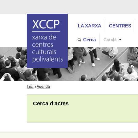
LA XARXA
CENTRES
Cerca
Català
Inici
Agenda
Cerca d'actes