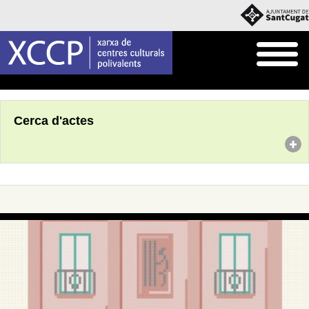
Inici
Agenda
Cerca d'actes