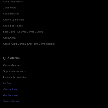
Casal Torreblanca
Xalet Negre
Casal Mira-sol
Casino La Floresta
Casal Les Planes
Sala Clavé - La Unió Centre Cultural
Casa Aymat
Centre Grau-Garriga d'Art Tèxtil Contemporani
Què oferim
Cessió d'espais
Suport a les entitats
Impuls a la creativitat
La Pua
Oficina Jove
Bar Bocamoll
Teatre Mira-sol