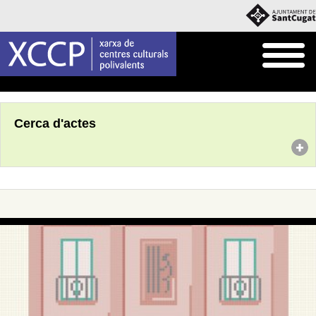
Inici
Agenda
Cerca d'actes