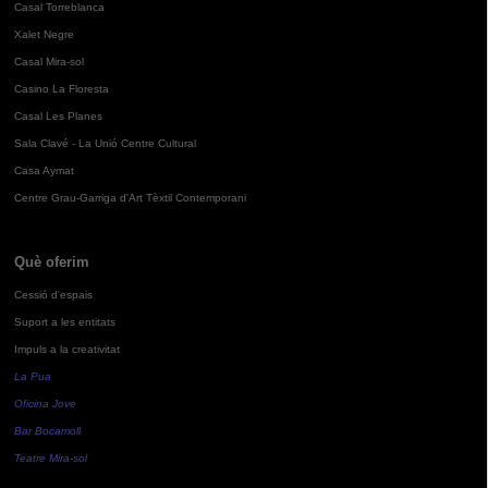
Casal Torreblanca
Xalet Negre
Casal Mira-sol
Casino La Floresta
Casal Les Planes
Sala Clavé - La Unió Centre Cultural
Casa Aymat
Centre Grau-Garriga d'Art Tèxtil Contemporani
Què oferim
Cessió d'espais
Suport a les entitats
Impuls a la creativitat
La Pua
Oficina Jove
Bar Bocamoll
Teatre Mira-sol