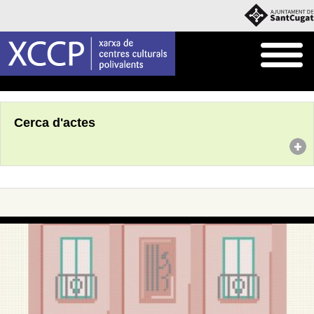
Inici
Agenda
Cerca d'actes