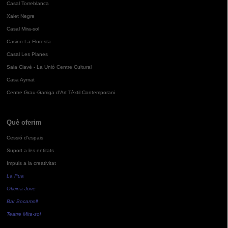
Casal Torreblanca
Xalet Negre
Casal Mira-sol
Casino La Floresta
Casal Les Planes
Sala Clavé - La Unió Centre Cultural
Casa Aymat
Centre Grau-Garriga d'Art Tèxtil Contemporani
Què oferim
Cessió d'espais
Suport a les entitats
Impuls a la creativitat
La Pua
Oficina Jove
Bar Bocamoll
Teatre Mira-sol