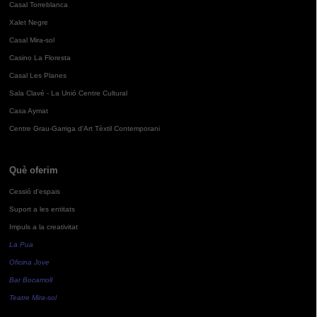
Casal Torreblanca
Xalet Negre
Casal Mira-sol
Casino La Floresta
Casal Les Planes
Sala Clavé - La Unió Centre Cultural
Casa Aymat
Centre Grau-Garriga d'Art Tèxtil Contemporani
Què oferim
Cessió d'espais
Suport a les entitats
Impuls a la creativitat
La Pua
Oficina Jove
Bar Bocamoll
Teatre Mira-sol