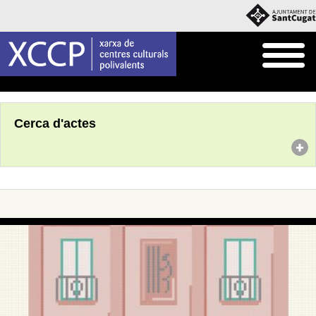
Inici
Agenda
Cerca d'actes