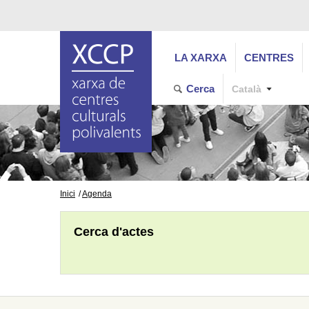
LA XARXA
CENTRES
Cerca
Català
Inici
Agenda
Cerca d'actes