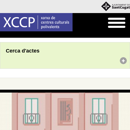
Inici
Agenda
Cerca d'actes