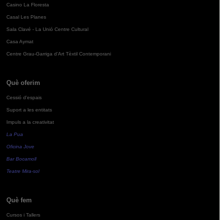
Casino La Floresta
Casal Les Planes
Sala Clavé - La Unió Centre Cultural
Casa Aymat
Centre Grau-Garriga d'Art Tèxtil Contemporani
Què oferim
Cessió d'espais
Suport a les entitats
Impuls a la creativitat
La Pua
Oficina Jove
Bar Bocamoll
Teatre Mira-sol
Què fem
Cursos i Tallers