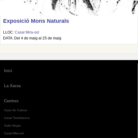
Exposició Mons Naturals
LLOC:
Casal Mira-sol
DATA: Del 4 de maig al 25 de maig
Inici
La Xarxa
Centres
Casa de Cultura
Casal Torreblanca
Xalet Negre
Casal Mira-sol