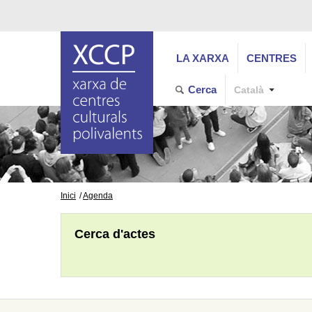
LA XARXA
CENTRES
Cerca
Català
Inici
Agenda
Cerca d'actes