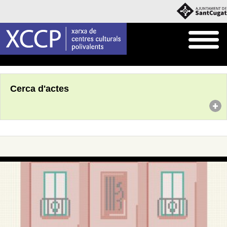
Inici
Agenda
Cerca d'actes