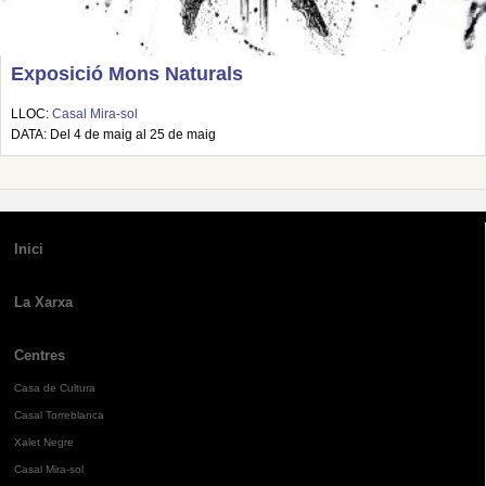
Exposició Mons Naturals
LLOC:
Casal Mira-sol
DATA: Del 4 de maig al 25 de maig
Inici
La Xarxa
Centres
Casa de Cultura
Casal Torreblanca
Xalet Negre
Casal Mira-sol