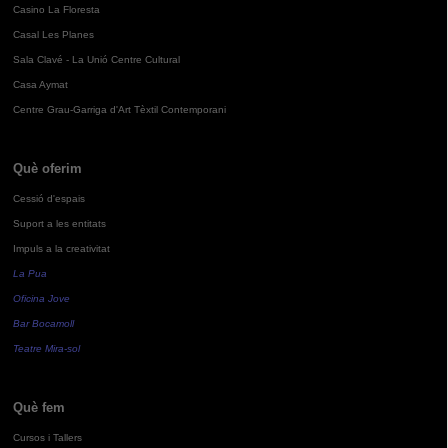
Casino La Floresta
Casal Les Planes
Sala Clavé - La Unió Centre Cultural
Casa Aymat
Centre Grau-Garriga d'Art Tèxtil Contemporani
Què oferim
Cessió d'espais
Suport a les entitats
Impuls a la creativitat
La Pua
Oficina Jove
Bar Bocamoll
Teatre Mira-sol
Què fem
Cursos i Tallers