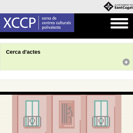
Inici
Agenda
Cerca d'actes