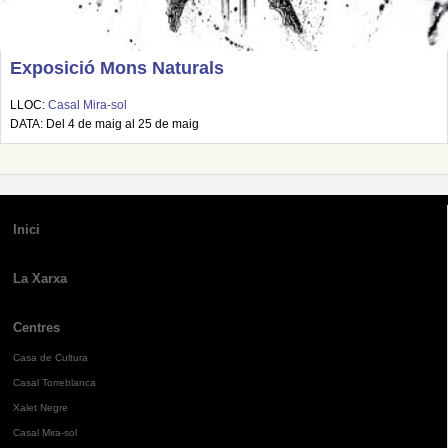
Exposició Mons Naturals
LLOC:
Casal Mira-sol
DATA: Del 4 de maig al 25 de maig
Inici
La Xarxa
Centres
Casa de Cultura
Casal Torreblanca
Xalet Negre
Casal Mira-sol