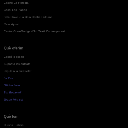
Casino La Floresta
Casal Les Planes
Sala Clavé - La Unió Centre Cultural
Casa Aymat
Centre Grau-Garriga d'Art Tèxtil Contemporani
Què oferim
Cessió d'espais
Suport a les entitats
Impuls a la creativitat
La Pua
Oficina Jove
Bar Bocamoll
Teatre Mira-sol
Què fem
Cursos i Tallers