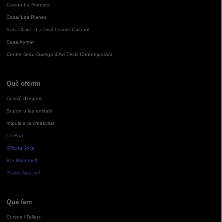
Casino La Floresta
Casal Les Planes
Sala Clavé - La Unió Centre Cultural
Casa Aymat
Centre Grau-Garriga d'Art Tèxtil Contemporani
Què oferim
Cessió d'espais
Suport a les entitats
Impuls a la creativitat
La Pua
Oficina Jove
Bar Bocamoll
Teatre Mira-sol
Què fem
Cursos i Tallers