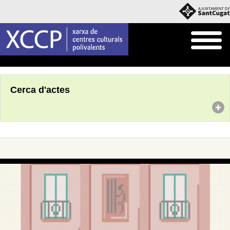
Inici
Agenda
Cerca d'actes