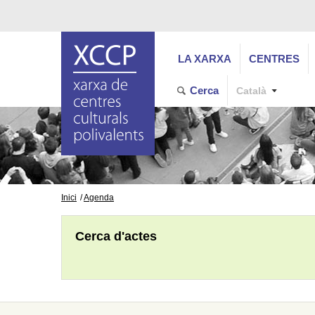
LA XARXA
CENTRES
Cerca
Català
Inici
Agenda
Cerca d'actes