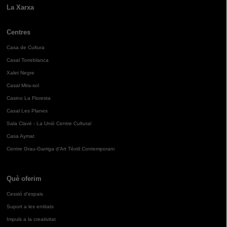
La Xarxa
Centres
Casa de Cultura
Casal Torreblanca
Xalet Negre
Casal Mira-sol
Casino La Floresta
Casal Les Planes
Sala Clavé - La Unió Centre Cultural
Casa Aymat
Centre Grau-Garriga d'Art Tèxtil Contemporani
Què oferim
Cessió d'espais
Suport a les entitats
Impuls a la creativitat