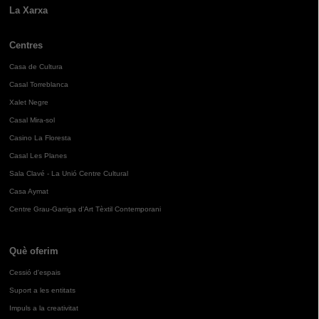
La Xarxa
Centres
Casa de Cultura
Casal Torreblanca
Xalet Negre
Casal Mira-sol
Casino La Floresta
Casal Les Planes
Sala Clavé - La Unió Centre Cultural
Casa Aymat
Centre Grau-Garriga d'Art Tèxtil Contemporani
Què oferim
Cessió d'espais
Suport a les entitats
Impuls a la creativitat