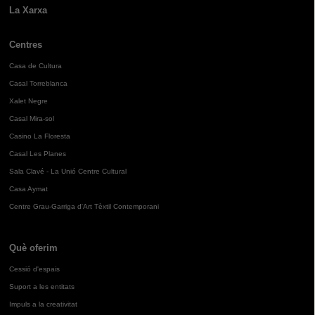
La Xarxa
Centres
Casa de Cultura
Casal Torreblanca
Xalet Negre
Casal Mira-sol
Casino La Floresta
Casal Les Planes
Sala Clavé - La Unió Centre Cultural
Casa Aymat
Centre Grau-Garriga d'Art Tèxtil Contemporani
Què oferim
Cessió d'espais
Suport a les entitats
Impuls a la creativitat