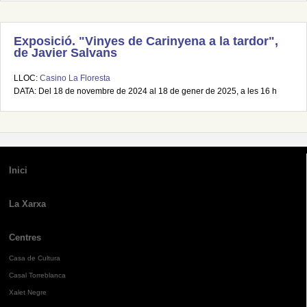
Exposició. "Vinyes de Carinyena a la tardor",
de Javier Salvans
LLOC:
Casino La Floresta
DATA: Del 18 de novembre de 2024 al 18 de gener de 2025, a les 16 h
Inici
La Xarxa
Centres
Casa de Cultura
Casal Torreblanca
Xalet Negre