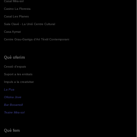
Casal Mira-sol
Casino La Floresta
Casal Les Planes
Sala Clavé - La Unió Centre Cultural
Casa Aymat
Centre Grau-Garriga d'Art Tèxtil Contemporani
Què oferim
Cessió d'espais
Suport a les entitats
Impuls a la creativitat
La Pua
Oficina Jove
Bar Bocamoll
Teatre Mira-sol
Què fem