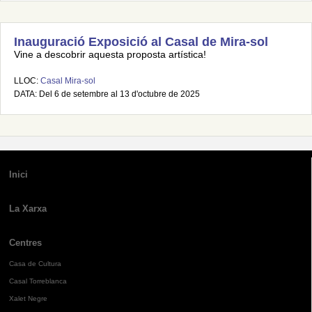
Inauguració Exposició al Casal de Mira-sol
Vine a descobrir aquesta proposta artística!
LLOC:
Casal Mira-sol
DATA: Del 6 de setembre al 13 d'octubre de 2025
Inici
La Xarxa
Centres
Casa de Cultura
Casal Torreblanca
Xalet Negre