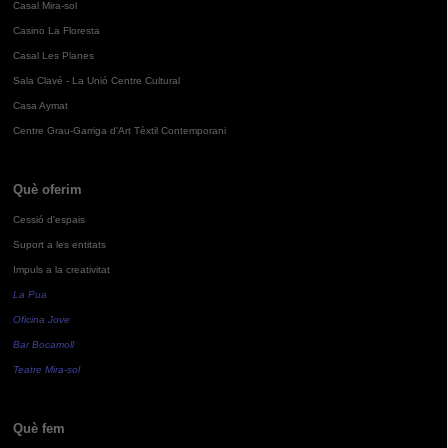
Casal Mira-sol
Casino La Floresta
Casal Les Planes
Sala Clavé - La Unió Centre Cultural
Casa Aymat
Centre Grau-Garriga d'Art Tèxtil Contemporani
Què oferim
Cessió d'espais
Suport a les entitats
Impuls a la creativitat
La Pua
Oficina Jove
Bar Bocamoll
Teatre Mira-sol
Què fem