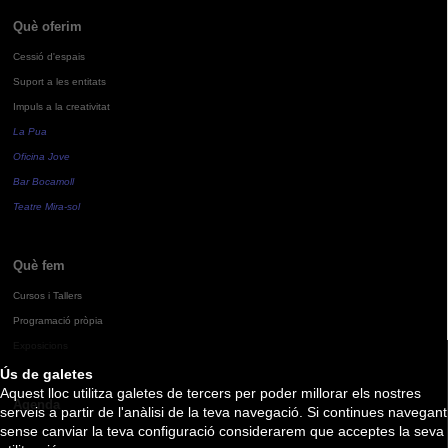
Què oferim
Cessió d'espais
Suport a les entitats
Impuls a la creativitat
La Pua
Oficina Jove
Bar Bocamoll
Teatre Mira-sol
Què fem
Cursos i Tallers
Programació pròpia
Exposicions
Ús de galetes
Aquest lloc utilitza galetes de tercers per poder millorar els nostres
Agenda
serveis a partir de l'anàlisi de la teva navegació. Si continues navegant
sense canviar la teva configuració considerarem que acceptes la seva