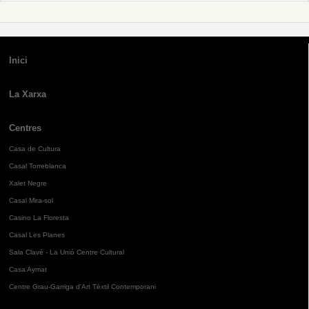
Inici
La Xarxa
Centres
Casa de Cultura
Casal Torreblanca
Xalet Negre
Casal Mira-sol
Casino La Floresta
Casal Les Planes
Sala Clavé - La Unió Centre Cultural
Casa Aymat
Centre Grau-Garriga d'Art Tèxtil Contemporani