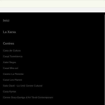
Inici
La Xarxa
Centres
Casa de Cultura
Casal Torreblanca
Xalet Negre
Casal Mira-sol
Casino La Floresta
Casal Les Planes
Sala Clavé - La Unió Centre Cultural
Casa Aymat
Centre Grau-Garriga d'Art Tèxtil Contemporani