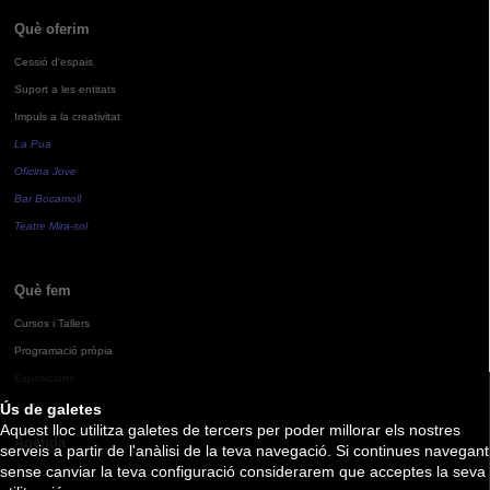
Què oferim
Cessió d'espais
Suport a les entitats
Impuls a la creativitat
La Pua
Oficina Jove
Bar Bocamoll
Teatre Mira-sol
Què fem
Cursos i Tallers
Programació pròpia
Exposicions
Ús de galetes
Aquest lloc utilitza galetes de tercers per poder millorar els nostres
Agenda
serveis a partir de l'anàlisi de la teva navegació. Si continues navegant
sense canviar la teva configuració considerarem que acceptes la seva