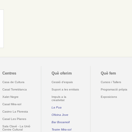
Centres
Què oferim
Què fem
Casa de Cultura
Cessió d'espais
Cursos i Tallers
Casal Torreblanca
Suport a les entitats
Programació pròpia
Xalet Negre
Impuls a la
Exposicions
creativitat
Casal Mira-sol
La Pua
Casino La Floresta
Oficina Jove
Casal Les Planes
Bar Bocamoll
Sala Clavé - La Unió
Centre Cultural
Teatre Mira-sol