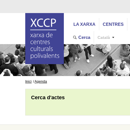
LA XARXA
CENTRES
Cerca
Català
Inici
Agenda
Cerca d'actes