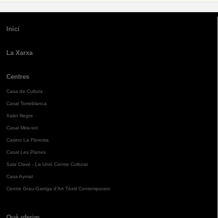
Inici
La Xarxa
Centres
Casa de Cultura
Casal Torreblanca
Xalet Negre
Casal Mira-sol
Casino La Floresta
Casal Les Planes
Sala Clavé - La Unió Centre Cultural
Casa Aymat
Centre Grau-Garriga d'Art Tèxtil Contemporani
Què oferim