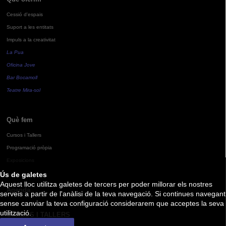
Cessió d'espais
Suport a les entitats
Impuls a la creativitat
La Pua
Oficina Jove
Bar Bocamoll
Teatre Mira-sol
Què fem
Cursos i Tallers
Programació pròpia
Exposicions
Ús de galetes
Aquest lloc utilitza galetes de tercers per poder millorar els nostres
Agenda
serveis a partir de l'anàlisi de la teva navegació. Si continues navegant
sense canviar la teva configuració considerarem que acceptes la seva
utilització.
CURSOS I TALLERS