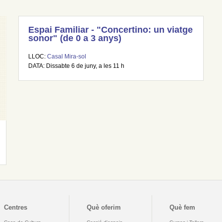
Espai Familiar - "Concertino: un viatge
sonor" (de 0 a 3 anys)
LLOC:
Casal Mira-sol
DATA: Dissabte 6 de juny, a les 11 h
Centres
Què oferim
Què fem