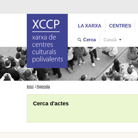
LA XARXA
CENTRES
Cerca
Català
Inici
Agenda
Cerca d'actes