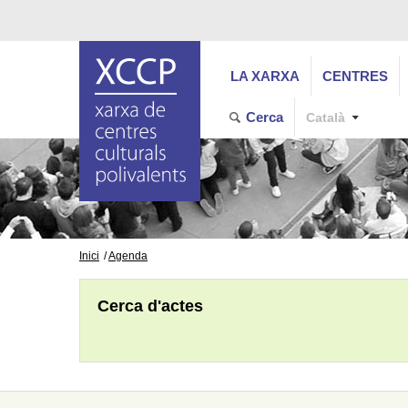
LA XARXA
CENTRES
Cerca
Català
Inici
Agenda
Cerca d'actes