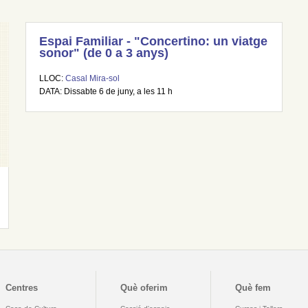
Espai Familiar - "Concertino: un viatge
sonor" (de 0 a 3 anys)
LLOC:
Casal Mira-sol
DATA: Dissabte 6 de juny, a les 11 h
Centres
Què oferim
Què fem