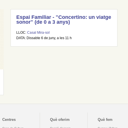
Espai Familiar - "Concertino: un viatge
sonor" (de 0 a 3 anys)
LLOC:
Casal Mira-sol
DATA: Dissabte 6 de juny, a les 11 h
Centres
Què oferim
Què fem