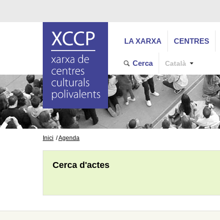
LA XARXA
CENTRES
Cerca
Català
Inici
Agenda
Cerca d'actes