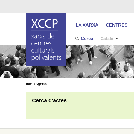
LA XARXA
CENTRES
Cerca
Català
Inici
Agenda
Cerca d'actes