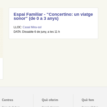
Espai Familiar - "Concertino: un viatge
sonor" (de 0 a 3 anys)
LLOC:
Casal Mira-sol
DATA: Dissabte 6 de juny, a les 11 h
Centres
Què oferim
Què fem