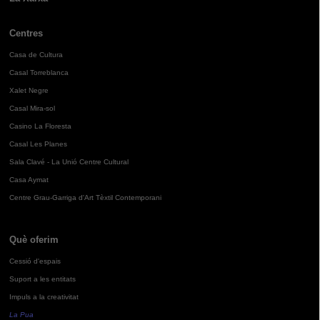
Centres
Casa de Cultura
Casal Torreblanca
Xalet Negre
Casal Mira-sol
Casino La Floresta
Casal Les Planes
Sala Clavé - La Unió Centre Cultural
Casa Aymat
Centre Grau-Garriga d'Art Tèxtil Contemporani
Què oferim
Cessió d'espais
Suport a les entitats
Impuls a la creativitat
La Pua