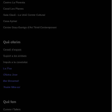
Casino La Floresta
Casal Les Planes
Sala Clavé - La Unió Centre Cultural
Casa Aymat
Centre Grau-Garriga d'Art Tèxtil Contemporani
Què oferim
Cessió d'espais
Suport a les entitats
Impuls a la creativitat
La Pua
Oficina Jove
Bar Bocamoll
Teatre Mira-sol
Què fem
Cursos i Tallers