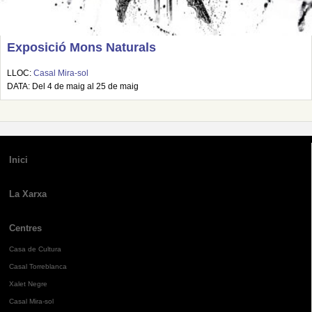
Exposició Mons Naturals
LLOC:
Casal Mira-sol
DATA: Del 4 de maig al 25 de maig
Inici
La Xarxa
Centres
Casa de Cultura
Casal Torreblanca
Xalet Negre
Casal Mira-sol