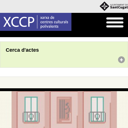
Inici
Agenda
Cerca d'actes