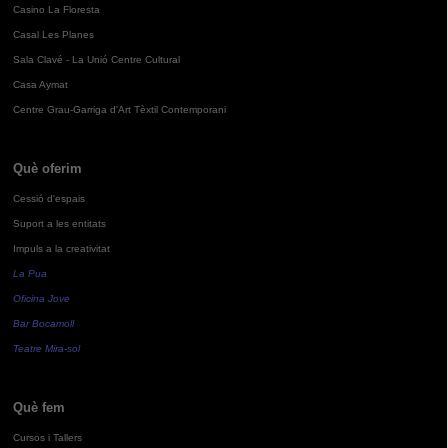
Casino La Floresta
Casal Les Planes
Sala Clavé - La Unió Centre Cultural
Casa Aymat
Centre Grau-Garriga d'Art Tèxtil Contemporani
Què oferim
Cessió d'espais
Suport a les entitats
Impuls a la creativitat
La Pua
Oficina Jove
Bar Bocamoll
Teatre Mira-sol
Què fem
Cursos i Tallers