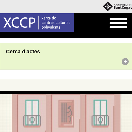
Inici
Agenda
Cerca d'actes