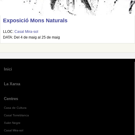
Exposició Mons Naturals
LLOC:
Casal Mira-sol
DATA: Del 4 de maig al 25 de maig
Inici
La Xarxa
Centres
Casa de Cultura
Casal Torreblanca
Xalet Negre
Casal Mira-sol