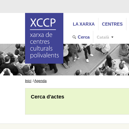
LA XARXA
CENTRES
Cerca
Català
Inici
Agenda
Cerca d'actes