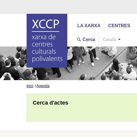
LA XARXA
CENTRES
Cerca
Català
Inici
Agenda
Cerca d'actes