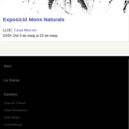
Exposició Mons Naturals
LLOC:
Casal Mira-sol
DATA: Del 4 de maig al 25 de maig
Inici
La Xarxa
Centres
Casa de Cultura
Casal Torreblanca
Xalet Negre
Casal Mira-sol