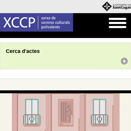
Inici
Agenda
Cerca d'actes