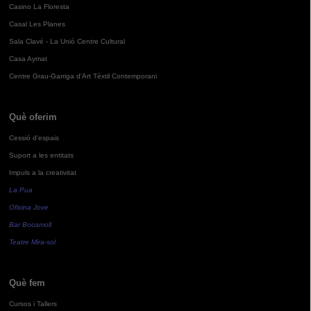
Casino La Floresta
Casal Les Planes
Sala Clavé - La Unió Centre Cultural
Casa Aymat
Centre Grau-Garriga d'Art Tèxtil Contemporani
Què oferim
Cessió d'espais
Suport a les entitats
Impuls a la creativitat
La Pua
Oficina Jove
Bar Bocamoll
Teatre Mira-sol
Què fem
Cursos i Tallers