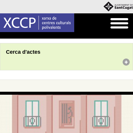
Inici
Agenda
Cerca d'actes