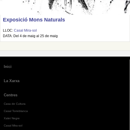
Exposició Mons Naturals
LLOC:
Casal Mira-sol
DATA: Del 4 de maig al 25 de maig
Inici
La Xarxa
Centres
Casa de Cultura
Casal Torreblanca
Xalet Negre
Casal Mira-sol