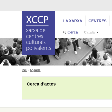
LA XARXA
CENTRES
Cerca
Català
Inici
Agenda
Cerca d'actes