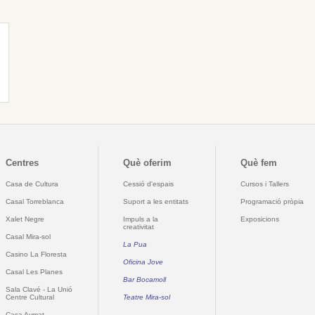
Centres
Què oferim
Què fem
Casa de Cultura
Cessió d'espais
Cursos i Tallers
Casal Torreblanca
Suport a les entitats
Programació pròpia
Xalet Negre
Impuls a la
Exposicions
creativitat
Casal Mira-sol
La Pua
Casino La Floresta
Oficina Jove
Casal Les Planes
Bar Bocamoll
Sala Clavé - La Unió
Centre Cultural
Teatre Mira-sol
Casa Aymat