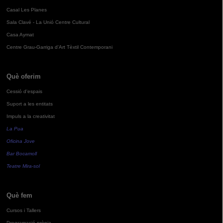
Casal Les Planes
Sala Clavé - La Unió Centre Cultural
Casa Aymat
Centre Grau-Garriga d'Art Tèxtil Contemporani
Què oferim
Cessió d'espais
Suport a les entitats
Impuls a la creativitat
La Pua
Oficina Jove
Bar Bocamoll
Teatre Mira-sol
Què fem
Cursos i Tallers
Programació pròpia