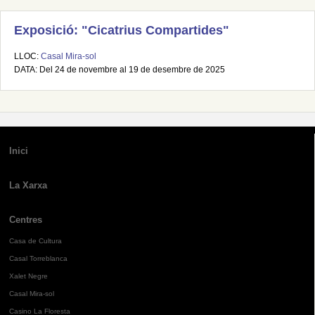
Exposició: "Cicatrius Compartides"
LLOC:
Casal Mira-sol
DATA: Del 24 de novembre al 19 de desembre de 2025
Inici
La Xarxa
Centres
Casa de Cultura
Casal Torreblanca
Xalet Negre
Casal Mira-sol
Casino La Floresta