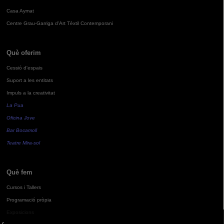
Casa Aymat
Centre Grau-Garriga d'Art Tèxtil Contemporani
Què oferim
Cessió d'espais
Suport a les entitats
Impuls a la creativitat
La Pua
Oficina Jove
Bar Bocamoll
Teatre Mira-sol
Què fem
Cursos i Tallers
Programació pròpia
Exposicions