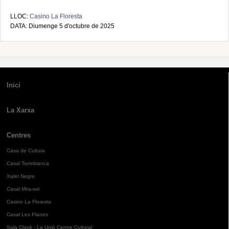
LLOC:
Casino La Floresta
DATA: Diumenge 5 d'octubre de 2025
Inici
La Xarxa
Centres
Casa de Cultura
Casal Torreblanca
Xalet Negre
Casal Mira-sol
Casino La Floresta
Casal Les Planes
Sala Clavé - La Unió Centre Cultural