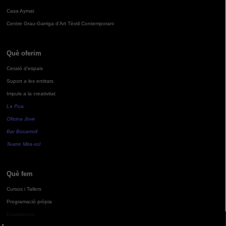
Casa Aymat
Centre Grau-Garriga d'Art Tèxtil Contemporani
Què oferim
Cessió d'espais
Suport a les entitats
Impuls a la creativitat
La Pua
Oficina Jove
Bar Bocamoll
Teatre Mira-sol
Què fem
Cursos i Tallers
Programació pròpia
Exposicions