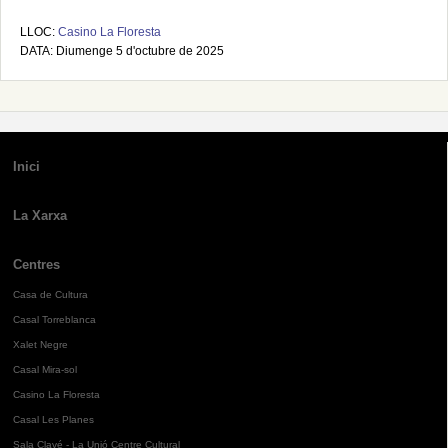
LLOC:
Casino La Floresta
DATA: Diumenge 5 d'octubre de 2025
Inici
La Xarxa
Centres
Casa de Cultura
Casal Torreblanca
Xalet Negre
Casal Mira-sol
Casino La Floresta
Casal Les Planes
Sala Clavé - La Unió Centre Cultural