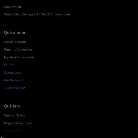
Casa Aymat
Centre Grau-Garriga d'Art Tèxtil Contemporani
Què oferim
Cessió d'espais
Suport a les entitats
Impuls a la creativitat
La Pua
Oficina Jove
Bar Bocamoll
Teatre Mira-sol
Què fem
Cursos i Tallers
Programació pròpia
Exposicions