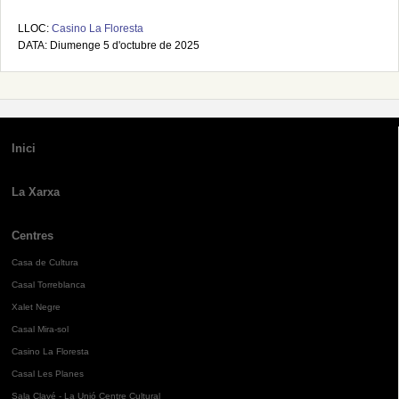
LLOC:
Casino La Floresta
DATA: Diumenge 5 d'octubre de 2025
Inici
La Xarxa
Centres
Casa de Cultura
Casal Torreblanca
Xalet Negre
Casal Mira-sol
Casino La Floresta
Casal Les Planes
Sala Clavé - La Unió Centre Cultural