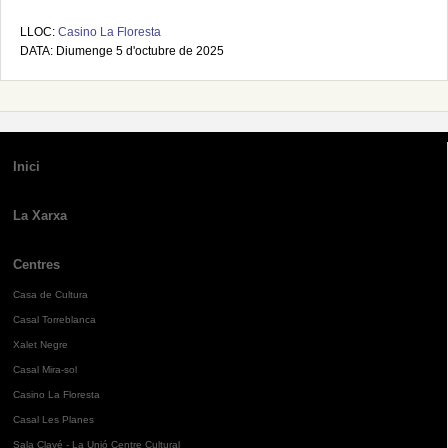
LLOC:
Casino La Floresta
DATA: Diumenge 5 d'octubre de 2025
Inici
La Xarxa
Centres
Casa de Cultura
Casal Torreblanca
Xalet Negre
Casal Mira-sol
Casino La Floresta
Casal Les Planes
Sala Clavé - La Unió Centre Cultural