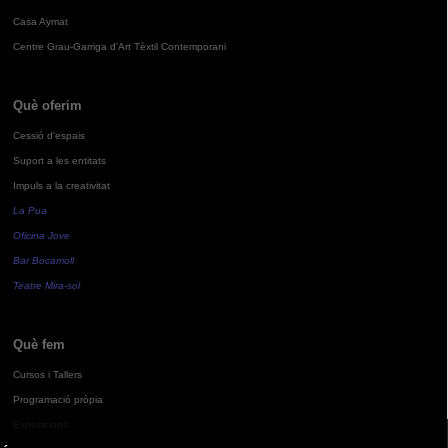
Casa Aymat
Centre Grau-Garriga d'Art Tèxtil Contemporani
Què oferim
Cessió d'espais
Suport a les entitats
Impuls a la creativitat
La Pua
Oficina Jove
Bar Bocamoll
Teatre Mira-sol
Què fem
Cursos i Tallers
Programació pròpia
Exposicions