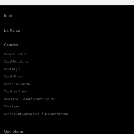
Inici
La Xarxa
Centres
Casa de Cultura
Casal Torreblanca
Xalet Negre
Casal Mira-sol
Casino La Floresta
Casal Les Planes
Sala Clavé - La Unió Centre Cultural
Casa Aymat
Centre Grau-Garriga d'Art Tèxtil Contemporani
Què oferim