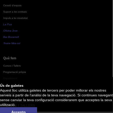
Cessió d'espais
Suport a les entitats
Impuls a la creativitat
La Pua
Oficina Jove
Bar Bocamoll
Teatre Mira-sol
Què fem
Cursos i Tallers
Programació pròpia
Exposicions
Ús de galetes
Aquest lloc utilitza galetes de tercers per poder millorar els nostres
Agenda
serveis a partir de l'anàlisi de la teva navegació. Si continues navegant
sense canviar la teva configuració considerarem que acceptes la seva
utilització.
CURSOS I TALLERS
Accepto