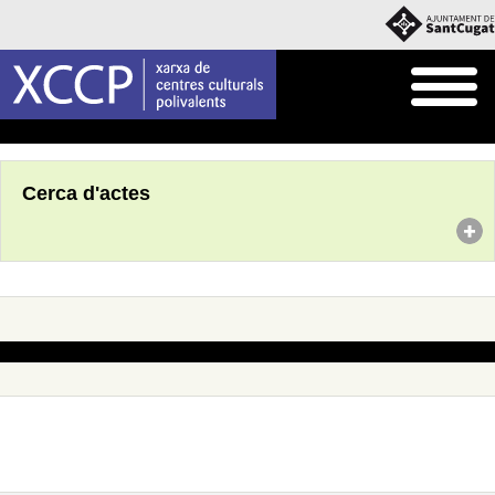
Inici
Agenda
Cerca d'actes
No s'han trobat actes amb aquests criteris de cerca