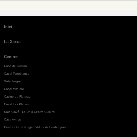
Inici
La Xarxa
Centres
Casa de Cultura
Casal Torreblanca
Xalet Negre
Casal Mira-sol
Casino La Floresta
Casal Les Planes
Sala Clavé - La Unió Centre Cultural
Casa Aymat
Centre Grau-Garriga d'Art Tèxtil Contemporani