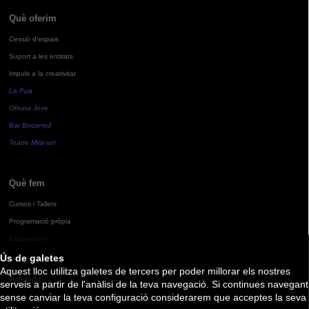
Què oferim
Cessió d'espais
Suport a les entitats
Impuls a la creativitat
La Pua
Oficina Jove
Bar Bocamoll
Teatre Mira-sol
Què fem
Cursos i Tallers
Programació pròpia
Exposicions
Ús de galetes
Aquest lloc utilitza galetes de tercers per poder millorar els nostres
Agenda
serveis a partir de l'anàlisi de la teva navegació. Si continues navegant
sense canviar la teva configuració considerarem que acceptes la seva