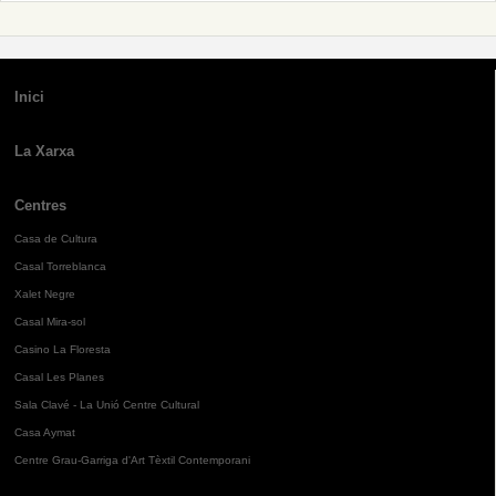
Inici
La Xarxa
Centres
Casa de Cultura
Casal Torreblanca
Xalet Negre
Casal Mira-sol
Casino La Floresta
Casal Les Planes
Sala Clavé - La Unió Centre Cultural
Casa Aymat
Centre Grau-Garriga d'Art Tèxtil Contemporani