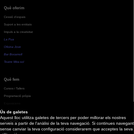
Què oferim
Cessió d'espais
Suport a les entitats
Impuls a la creativitat
La Pua
Oficina Jove
Bar Bocamoll
Teatre Mira-sol
Què fem
Cursos i Tallers
Programació pròpia
Exposicions
Ús de galetes
Aquest lloc utilitza galetes de tercers per poder millorar els nostres
Agenda
serveis a partir de l'anàlisi de la teva navegació. Si continues navegant
sense canviar la teva configuració considerarem que acceptes la seva